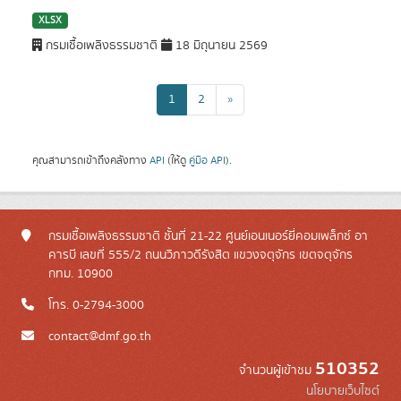
XLSX
กรมเชื้อเพลิงธรรมชาติ
18 มิถุนายน 2569
1
2
»
คุณสามารถเข้าถึงคลังทาง
API
(ให้ดู
คู่มือ API
).
กรมเชื้อเพลิงธรรมชาติ ชั้นที่ 21-22 ศูนย์เอนเนอร์ยี่คอมเพล็กซ์ อา
คารบี เลขที่ 555/2 ถนนวิภาวดีรังสิต แขวงจตุจักร เขตจตุจักร
กทม. 10900
โทร. 0-2794-3000
contact@dmf.go.th
510352
จำนวนผู้เข้าชม
นโยบายเว็บไซต์