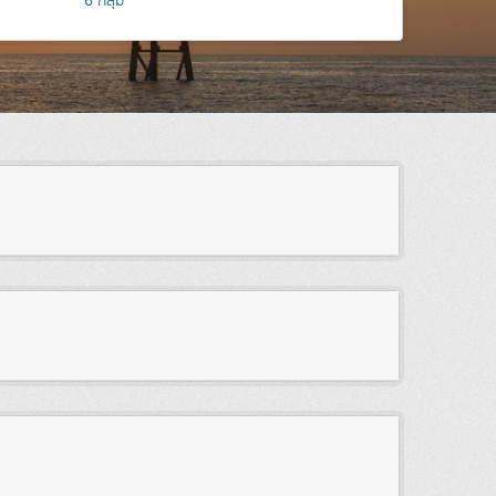
6
กลุ่ม