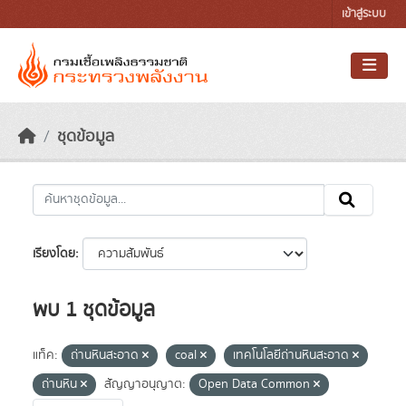
Skip to main content
เข้าสู่ระบบ
ชุดข้อมูล
เรียงโดย
พบ 1 ชุดข้อมูล
แท็ค:
ถ่านหินสะอาด
coal
เทคโนโลยีถ่านหินสะอาด
ถ่านหิน
สัญญาอนุญาต:
Open Data Common