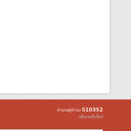
510352
จำนวนผู้เข้าชม
นโยบายเว็บไซต์