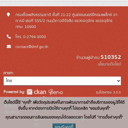
กรมเชื้อเพลิงธรรมชาติ ชั้นที่ 21-22 ศูนย์เอนเนอร์ยี่คอมเพล็กซ์ อา
คารบี เลขที่ 555/2 ถนนวิภาวดีรังสิต แขวงจตุจักร เขตจตุจักร
กทม. 10900
โทร. 0-2794-3000
contact@dmf.go.th
510352
จำนวนผู้เข้าชม
นโยบายเว็บไซต์
ภาษา
Powered by:
รุ่นโปรแกรม: 3.0.0
สนับสนุนระบบ Thai-GDC โดย สำนักงานสถิติแห่งชาติ
วันที่: 2025-06-
x
เว็บไซต์นี้ใช้ "คุกกี้" เพื่อวัตถุประสงค์ในการพัฒนาการเข้าถึงบริการของผู้ใช้ให้ดี
เว็บไซต์ที่
10
ยิ่งขึ้น หากต้องการเปิดใช้งานคุกกี้ โปรดคลิก "ยอมรับคุกกี้"
ระบบบัญชีข้อมูลภาครัฐ
เกี่ยวข้อง:
คุณสามารถถอนการยินยอมของคุณได้ตลอดเวลา โดยไปที่ "การตั้งค่าคุกกี้"
บริการนามานุกรมบัญชีข้อมูลภาค
รัฐ
ยอมรับคุกกี้