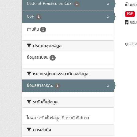
Code of Practice on Coal
x
1
เป็นเล่
PDF
CoP
x
1
กรมเ
ถ่านหิน
1
คุณสาม
ประเภทชุดข้อมูล
ข้อมูลระเบียน
1
หมวดหมู่ตามธรรมาภิบาลข้อมูล
ข้อมูลสาธารณะ
x
1
ระดับชั้นข้อมูล
ไม่พบ ระดับชั้นข้อมูล ที่ตรงกับที่ค้นหา
การเข้าถึง