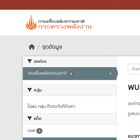
Skip to main content
ชุดข้อมูล
องค์กร
กรมเชื้อเพลิงธรรมชาติ
x
1
พบ 
กลุ่ม
องค์กร
ไม่พบ กลุ่ม ที่ตรงกับที่ค้นหา
รูปแบบ
แท็ค
coal
1
แนวทา