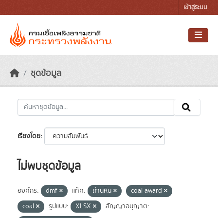
Skip to main content
เข้าสู่ระบบ
ชุดข้อมูล
เรียงโดย
ไม่พบชุดข้อมูล
องค์กร:
dmf
แท็ค:
ถ่านหิน
coal award
coal
รูปแบบ:
XLSX
สัญญาอนุญาต: