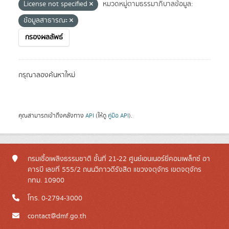
License not specified
หมวดหมู่ตามธรรมาภิบาลข้อมูล:
ข้อมูลสาธารณะ
กรองผลลัพธ์
กรุณาลองค้นหาใหม่
คุณสามารถเข้าถึงคลังทาง
API
(ให้ดู
คู่มือ API
).
กรมเชื้อเพลิงธรรมชาติ ชั้นที่ 21-22 ศูนย์เอนเนอร์ยี่คอมเพล็กซ์ อา
คารบี เลขที่ 555/2 ถนนวิภาวดีรังสิต แขวงจตุจักร เขตจตุจักร
กทม. 10900
โทร. 0-2794-3000
contact@dmf.go.th