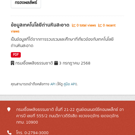
กรองผลลัพธ์
ข้อมูลเทคโนโลยีถ่านหินสะอาด
0 total views
0 recent
views
เป็นข้อมูลที่ได้จากการรวบรวมและศึกษาที่เกี่ยวข้องกับเทคโนโลยี
ถ่านหินสะอาด
PDF
กรมเชื้อเพลิงธรรมชาติ
3 กรกฎาคม 2568
คุณสามารถเข้าถึงคลังทาง
API
(ให้ดู
คู่มือ API
).
กรมเชื้อเพลิงธรรมชาติ ชั้นที่ 21-22 ศูนย์เอนเนอร์ยี่คอมเพล็กซ์ อา
คารบี เลขที่ 555/2 ถนนวิภาวดีรังสิต แขวงจตุจักร เขตจตุจักร
กทม. 10900
โทร. 0-2794-3000