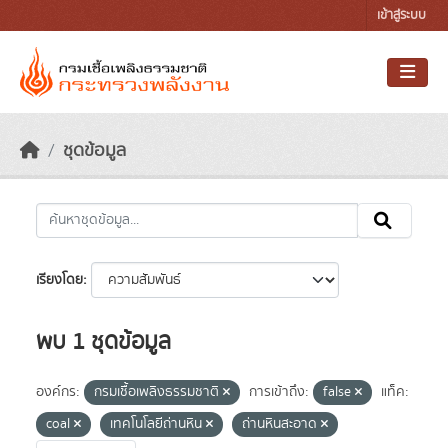
Skip to main content
เข้าสู่ระบบ
ชุดข้อมูล
เรียงโดย
พบ 1 ชุดข้อมูล
องค์กร:
กรมเชื้อเพลิงธรรมชาติ
การเข้าถึง:
false
แท็ค:
coal
เทคโนโลยีถ่านหิน
ถ่านหินสะอาด