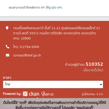
คุณสามารถเข้าถึงคลังทาง
API
(ให้ดู
คู่มือ API
).
กรมเชื้อเพลิงธรรมชาติ ชั้นที่ 21-22 ศูนย์เอนเนอร์ยี่คอมเพล็กซ์ อา
คารบี เลขที่ 555/2 ถนนวิภาวดีรังสิต แขวงจตุจักร เขตจตุจักร
กทม. 10900
โทร. 0-2794-3000
contact@dmf.go.th
510352
จำนวนผู้เข้าชม
นโยบายเว็บไซต์
ภาษา
Powered by:
รุ่นโปรแกรม: 3.0.0
สนับสนุนระบบ Thai-GDC โดย สำนักงานสถิติแห่งชาติ
วันที่: 2025-06-
x
เว็บไซต์นี้ใช้ "คุกกี้" เพื่อวัตถุประสงค์ในการพัฒนาการเข้าถึงบริการของผู้ใช้ให้ดี
เว็บไซต์ที่
10
ยิ่งขึ้น หากต้องการเปิดใช้งานคุกกี้ โปรดคลิก "ยอมรับคุกกี้"
ระบบบัญชีข้อมูลภาครัฐ