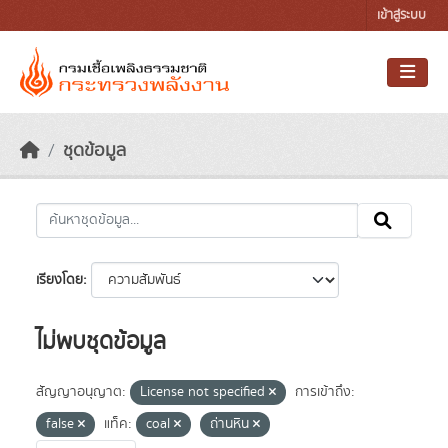
Skip to main content
เข้าสู่ระบบ
ชุดข้อมูล
เรียงโดย
ไม่พบชุดข้อมูล
สัญญาอนุญาต:
License not specified
การเข้าถึง:
false
แท็ค:
coal
ถ่านหิน