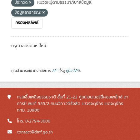
ประกวด
หมวดหมู่ตามธรรมาภิบาลข้อมูล:
ข้อมูลสาธารณะ
กรองผลลัพธ์
กรุณาลองค้นหาใหม่
คุณสามารถเข้าถึงคลังทาง
API
(ให้ดู
คู่มือ API
).
กรมเชื้อเพลิงธรรมชาติ ชั้นที่ 21-22 ศูนย์เอนเนอร์ยี่คอมเพล็กซ์ อา
คารบี เลขที่ 555/2 ถนนวิภาวดีรังสิต แขวงจตุจักร เขตจตุจักร
กทม. 10900
โทร. 0-2794-3000
contact@dmf.go.th