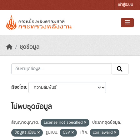
Skip to main content
เข้าสู่ระบบ
ชุดข้อมูล
เรียงโดย
ไม่พบชุดข้อมูล
สัญญาอนุญาต:
License not specified
ประเภทชุดข้อมูล:
ข้อมูลระเบียน
รูปแบบ:
CSV
แท็ค:
coal award