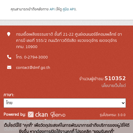
คุณสามารถเข้าถึงคลังทาง
API
(ให้ดู
คู่มือ API
).
กรมเชื้อเพลิงธรรมชาติ ชั้นที่ 21-22 ศูนย์เอนเนอร์ยี่คอมเพล็กซ์ อา
คารบี เลขที่ 555/2 ถนนวิภาวดีรังสิต แขวงจตุจักร เขตจตุจักร
กทม. 10900
โทร. 0-2794-3000
contact@dmf.go.th
510352
จำนวนผู้เข้าชม
นโยบายเว็บไซต์
ภาษา
Powered by:
รุ่นโปรแกรม: 3.0.0
สนับสนุนระบบ Thai-GDC โดย สำนักงานสถิติแห่งชาติ
วันที่: 2025-06-
x
เว็บไซต์นี้ใช้ "คุกกี้" เพื่อวัตถุประสงค์ในการพัฒนาการเข้าถึงบริการของผู้ใช้ให้ดี
เว็บไซต์ที่
10
ยิ่งขึ้น หากต้องการเปิดใช้งานคุกกี้ โปรดคลิก "ยอมรับคุกกี้"
ระบบบัญชีข้อมูลภาครัฐ