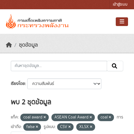
Skip to main content
เข้าสู่ระบบ
ชุดข้อมูล
เรียงโดย
พบ 2 ชุดข้อมูล
แท็ค:
coal award
ASEAN Coal Award
coal
การ
เข้าถึง:
false
รูปแบบ:
CSV
XLSX