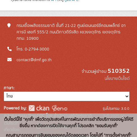
กรมเชื้อเพลิงธรรมชาติ ชั้นที่ 21-22 ศูนย์เอนเนอร์ยี่คอมเพล็กซ์ อา
คารบี เลขที่ 555/2 ถนนวิภาวดีรังสิต แขวงจตุจักร เขตจตุจักร
กทม. 10900
โทร. 0-2794-3000
contact@dmf.go.th
510352
จำนวนผู้เข้าชม
นโยบายเว็บไซต์
ภาษา
Powered by:
รุ่นโปรแกรม: 3.0.0
สนับสนุนระบบ Thai-GDC โดย สำนักงานสถิติแห่งชาติ
วันที่: 2025-06-
x
เว็บไซต์นี้ใช้ "คุกกี้" เพื่อวัตถุประสงค์ในการพัฒนาการเข้าถึงบริการของผู้ใช้ให้ดี
เว็บไซต์ที่
10
ยิ่งขึ้น หากต้องการเปิดใช้งานคุกกี้ โปรดคลิก "ยอมรับคุกกี้"
ระบบบัญชีข้อมูลภาครัฐ
เกี่ยวข้อง:
คุณสามารถถอนการยินยอมของคุณได้ตลอดเวลา โดยไปที่ "การตั้งค่าคุกกี้"
บริการนามานุกรมบัญชีข้อมูลภาค