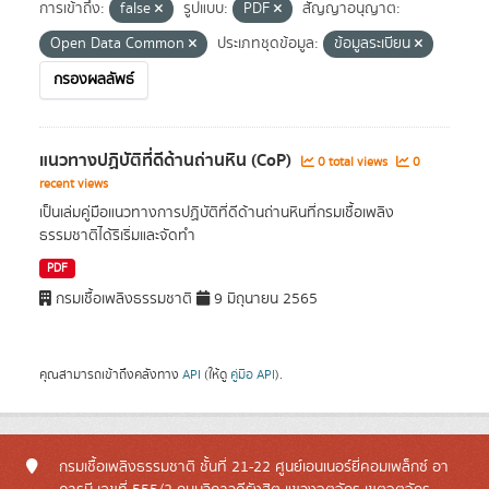
การเข้าถึง:
false
รูปแบบ:
PDF
สัญญาอนุญาต:
Open Data Common
ประเภทชุดข้อมูล:
ข้อมูลระเบียน
กรองผลลัพธ์
แนวทางปฏิบัติที่ดีด้านถ่านหิน (CoP)
0 total views
0
recent views
เป็นเล่มคู่มือแนวทางการปฏิบัติที่ดีด้านถ่านหินที่กรมเชื้อเพลิง
ธรรมชาติได้ริเริ่มและจัดทำ
PDF
กรมเชื้อเพลิงธรรมชาติ
9 มิถุนายน 2565
คุณสามารถเข้าถึงคลังทาง
API
(ให้ดู
คู่มือ API
).
กรมเชื้อเพลิงธรรมชาติ ชั้นที่ 21-22 ศูนย์เอนเนอร์ยี่คอมเพล็กซ์ อา