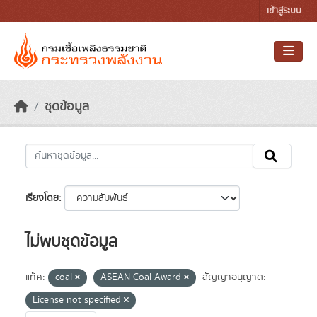
Skip to main content
เข้าสู่ระบบ
ชุดข้อมูล
เรียงโดย
ไม่พบชุดข้อมูล
แท็ค:
coal
ASEAN Coal Award
สัญญาอนุญาต:
License not specified