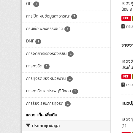
แสดงคู
OIT
7
น้อย 3 
การเปิดเผยข้อมูลสาธารณะ
7
PDF
กรมเ
กรมเชื้อเพลิงธรรมชาติ
5
DMF
1
รายง
การจัดการเรื่องร้องเรียน
1
แสดงข้
การทุจริต
1
ประเด็
PDF
การทุจริตของหน่วยงาน
1
กรมเ
การทุจริตและประพฤติมิชอบ
1
แนวปฏ
การร้องเรียนการทุจริต
1
แสดง แท็ค เพิ่มเติม
แสดงคู
ประเภทชุดข้อมูล
(1)...