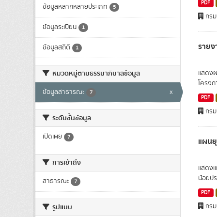
PDF
ข้อมูลหลากหลายประเภท
5
กรมเ
ข้อมูลระเบียน
1
รายง
ข้อมูลสถิติ
1
หมวดหมู่ตามธรรมาภิบาลข้อมูล
แสดงผล
โครงกา
ข้อมูลสาธารณะ
x
7
PDF
กรมเ
ระดับชั้นข้อมูล
เปิดเผย
7
แผนย
การเข้าถึง
แสดงแผ
น้อยปร
สาธารณะ
7
PDF
กรมเ
รูปแบบ