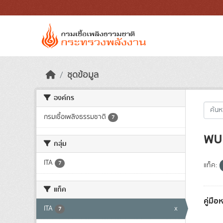
Skip to main content
ชุดข้อมูล
องค์กร
กรมเชื้อเพลิงธรรมชาติ
7
พบ 
กลุ่ม
ITA
7
แท็ค:
แท็ค
คู่มื
ITA
x
7