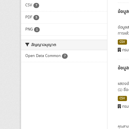
CSV
7
ข้อมู
PDF
5
ข้อมูล
PNG
1
การแล้ว
CSV
สัญญาอนุญาต
กรมเ
Open Data Common
7
ข้อมูล
แสดงข้
(1) ชื่
CSV
กรมเ
คุณสาม