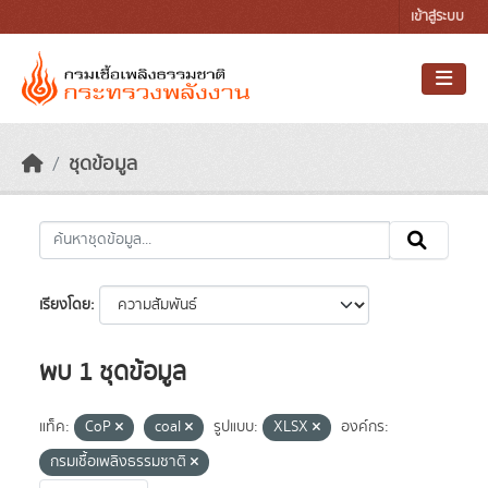
Skip to main content
เข้าสู่ระบบ
ชุดข้อมูล
เรียงโดย
พบ 1 ชุดข้อมูล
แท็ค:
CoP
coal
รูปแบบ:
XLSX
องค์กร:
กรมเชื้อเพลิงธรรมชาติ