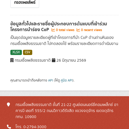
กรองผลลัพธ์
ข้อมูลทั่วไปและรายชื่อผู้ประกอบการต้นแบบที่เข้าร่วม
โครงการนำร่อง CoP
0 total views
0 recent views
เป็นชุดข้อมูลรายละเอียดผู้ที่เข้าโครงการที่นำ CoP ด้านถ่านหินของ
กรมเชื้อเพลิงธรรมชาติ ไปทดลองใช้ พร้อมรายละเอียดการดำเนินงาน
XLSX
CSV
กรมเชื้อเพลิงธรรมชาติ
26 มิถุนายน 2569
คุณสามารถเข้าถึงคลังทาง
API
(ให้ดู
คู่มือ API
).
กรมเชื้อเพลิงธรรมชาติ ชั้นที่ 21-22 ศูนย์เอนเนอร์ยี่คอมเพล็กซ์ อา
คารบี เลขที่ 555/2 ถนนวิภาวดีรังสิต แขวงจตุจักร เขตจตุจักร
กทม. 10900
โทร. 0-2794-3000