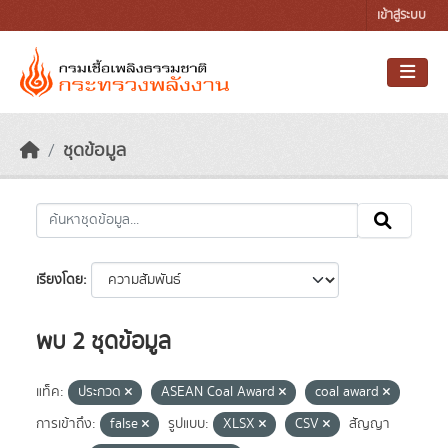
Skip to main content
เข้าสู่ระบบ
ชุดข้อมูล
เรียงโดย
พบ 2 ชุดข้อมูล
แท็ค:
ประกวด
ASEAN Coal Award
coal award
การเข้าถึง:
false
รูปแบบ:
XLSX
CSV
สัญญา