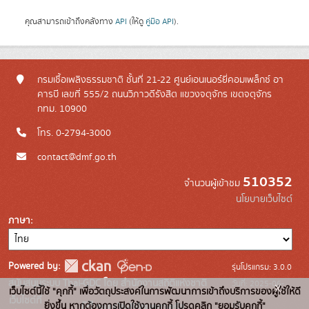
คุณสามารถเข้าถึงคลังทาง
API
(ให้ดู
คู่มือ API
).
กรมเชื้อเพลิงธรรมชาติ ชั้นที่ 21-22 ศูนย์เอนเนอร์ยี่คอมเพล็กซ์ อา
คารบี เลขที่ 555/2 ถนนวิภาวดีรังสิต แขวงจตุจักร เขตจตุจักร
กทม. 10900
โทร. 0-2794-3000
contact@dmf.go.th
510352
จำนวนผู้เข้าชม
นโยบายเว็บไซต์
ภาษา
Powered by:
รุ่นโปรแกรม: 3.0.0
สนับสนุนระบบ Thai-GDC โดย สำนักงานสถิติแห่งชาติ
วันที่: 2025-06-
x
เว็บไซต์นี้ใช้ "คุกกี้" เพื่อวัตถุประสงค์ในการพัฒนาการเข้าถึงบริการของผู้ใช้ให้ดี
เว็บไซต์ที่
10
ยิ่งขึ้น หากต้องการเปิดใช้งานคุกกี้ โปรดคลิก "ยอมรับคุกกี้"
ระบบบัญชีข้อมูลภาครัฐ