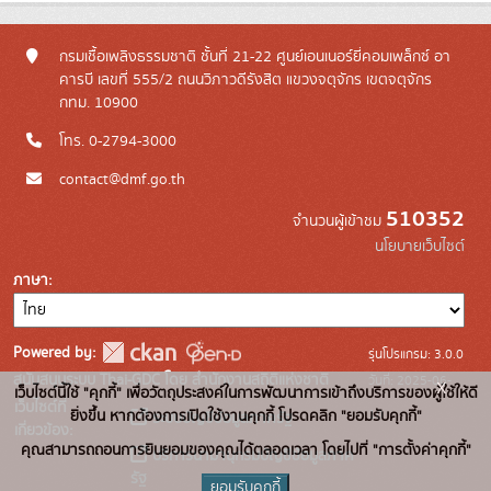
กรมเชื้อเพลิงธรรมชาติ ชั้นที่ 21-22 ศูนย์เอนเนอร์ยี่คอมเพล็กซ์ อา
คารบี เลขที่ 555/2 ถนนวิภาวดีรังสิต แขวงจตุจักร เขตจตุจักร
กทม. 10900
โทร. 0-2794-3000
contact@dmf.go.th
510352
จำนวนผู้เข้าชม
นโยบายเว็บไซต์
ภาษา
Powered by:
รุ่นโปรแกรม: 3.0.0
สนับสนุนระบบ Thai-GDC โดย สำนักงานสถิติแห่งชาติ
วันที่: 2025-06-
x
เว็บไซต์นี้ใช้ "คุกกี้" เพื่อวัตถุประสงค์ในการพัฒนาการเข้าถึงบริการของผู้ใช้ให้ดี
เว็บไซต์ที่
10
ยิ่งขึ้น หากต้องการเปิดใช้งานคุกกี้ โปรดคลิก "ยอมรับคุกกี้"
ระบบบัญชีข้อมูลภาครัฐ
เกี่ยวข้อง:
คุณสามารถถอนการยินยอมของคุณได้ตลอดเวลา โดยไปที่ "การตั้งค่าคุกกี้"
บริการนามานุกรมบัญชีข้อมูลภาค
รัฐ
ยอมรับคุกกี้