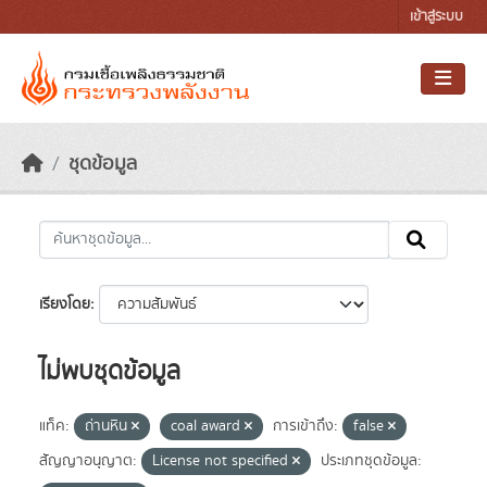
Skip to main content
เข้าสู่ระบบ
ชุดข้อมูล
เรียงโดย
ไม่พบชุดข้อมูล
แท็ค:
ถ่านหิน
coal award
การเข้าถึง:
false
สัญญาอนุญาต:
License not specified
ประเภทชุดข้อมูล: