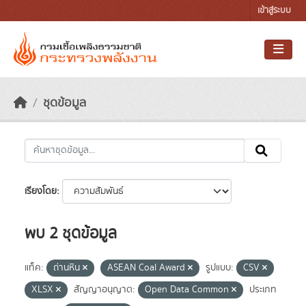
Skip to main content
เข้าสู่ระบบ
ชุดข้อมูล
เรียงโดย
พบ 2 ชุดข้อมูล
แท็ค:
ถ่านหิน
ASEAN Coal Award
รูปแบบ:
CSV
XLSX
สัญญาอนุญาต:
Open Data Common
ประเภท