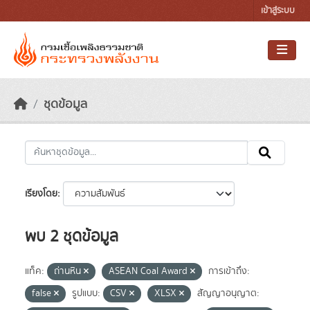
Skip to main content
เข้าสู่ระบบ
ชุดข้อมูล
เรียงโดย
พบ 2 ชุดข้อมูล
แท็ค:
ถ่านหิน
ASEAN Coal Award
การเข้าถึง:
false
รูปแบบ:
CSV
XLSX
สัญญาอนุญาต: