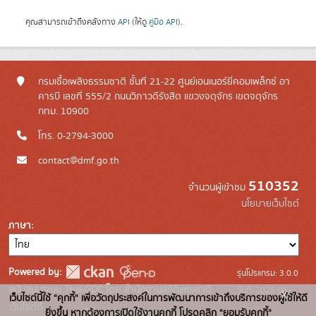
คุณสามารถเข้าถึงคลังทาง
API
(ให้ดู
คู่มือ API
).
กรมเชื้อเพลิงธรรมชาติ ชั้นที่ 21-22 ศูนย์เอนเนอร์ยี่คอมเพล็กซ์ อา
คารบี เลขที่ 555/2 ถนนวิภาวดีรังสิต แขวงจตุจักร เขตจตุจักร
กทม. 10900
โทร. 0-2794-3000
contact@dmf.go.th
510352
จำนวนผู้เข้าชม
นโยบายเว็บไซต์
ภาษา
Powered by:
รุ่นโปรแกรม: 3.0.0
สนับสนุนระบบ Thai-GDC โดย สำนักงานสถิติแห่งชาติ
วันที่: 2025-06-
x
เว็บไซต์นี้ใช้ "คุกกี้" เพื่อวัตถุประสงค์ในการพัฒนาการเข้าถึงบริการของผู้ใช้ให้ดี
เว็บไซต์ที่
10
ยิ่งขึ้น หากต้องการเปิดใช้งานคุกกี้ โปรดคลิก "ยอมรับคุกกี้"
ระบบบัญชีข้อมูลภาครัฐ