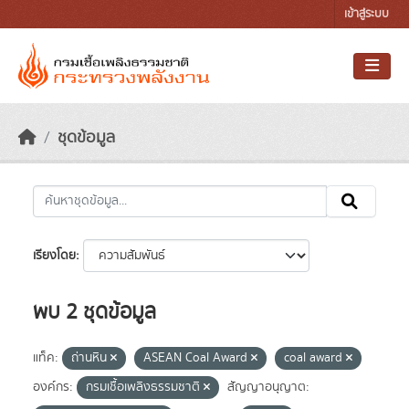
Skip to main content
เข้าสู่ระบบ
ชุดข้อมูล
เรียงโดย
พบ 2 ชุดข้อมูล
แท็ค:
ถ่านหิน
ASEAN Coal Award
coal award
องค์กร:
กรมเชื้อเพลิงธรรมชาติ
สัญญาอนุญาต: