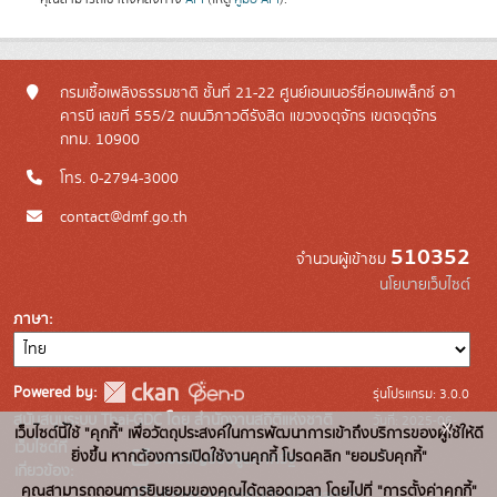
กรมเชื้อเพลิงธรรมชาติ ชั้นที่ 21-22 ศูนย์เอนเนอร์ยี่คอมเพล็กซ์ อา
คารบี เลขที่ 555/2 ถนนวิภาวดีรังสิต แขวงจตุจักร เขตจตุจักร
กทม. 10900
โทร. 0-2794-3000
contact@dmf.go.th
510352
จำนวนผู้เข้าชม
นโยบายเว็บไซต์
ภาษา
Powered by:
รุ่นโปรแกรม: 3.0.0
สนับสนุนระบบ Thai-GDC โดย สำนักงานสถิติแห่งชาติ
วันที่: 2025-06-
x
เว็บไซต์นี้ใช้ "คุกกี้" เพื่อวัตถุประสงค์ในการพัฒนาการเข้าถึงบริการของผู้ใช้ให้ดี
เว็บไซต์ที่
10
ยิ่งขึ้น หากต้องการเปิดใช้งานคุกกี้ โปรดคลิก "ยอมรับคุกกี้"
ระบบบัญชีข้อมูลภาครัฐ
เกี่ยวข้อง:
คุณสามารถถอนการยินยอมของคุณได้ตลอดเวลา โดยไปที่ "การตั้งค่าคุกกี้"
บริการนามานุกรมบัญชีข้อมูลภาค