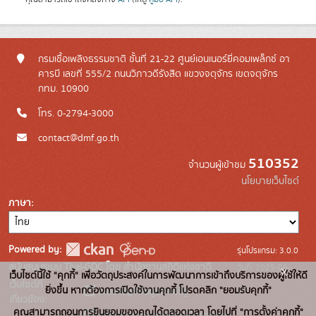
กรมเชื้อเพลิงธรรมชาติ ชั้นที่ 21-22 ศูนย์เอนเนอร์ยี่คอมเพล็กซ์ อา
คารบี เลขที่ 555/2 ถนนวิภาวดีรังสิต แขวงจตุจักร เขตจตุจักร
กทม. 10900
โทร. 0-2794-3000
contact@dmf.go.th
510352
จำนวนผู้เข้าชม
นโยบายเว็บไซต์
ภาษา
Powered by:
รุ่นโปรแกรม: 3.0.0
สนับสนุนระบบ Thai-GDC โดย สำนักงานสถิติแห่งชาติ
วันที่: 2025-06-
x
เว็บไซต์นี้ใช้ "คุกกี้" เพื่อวัตถุประสงค์ในการพัฒนาการเข้าถึงบริการของผู้ใช้ให้ดี
เว็บไซต์ที่
10
ยิ่งขึ้น หากต้องการเปิดใช้งานคุกกี้ โปรดคลิก "ยอมรับคุกกี้"
ระบบบัญชีข้อมูลภาครัฐ
เกี่ยวข้อง:
คุณสามารถถอนการยินยอมของคุณได้ตลอดเวลา โดยไปที่ "การตั้งค่าคุกกี้"
บริการนามานุกรมบัญชีข้อมูลภาค