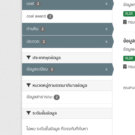
coal
x
2
ข้อมูล
XLSX
coal award
2
กรมเ
ถ่านหิน
x
2
ข้อมู
ประกวด
x
2
ข้อมูล
ประเภทชุดข้อมูล
XLSX
กรมเ
ข้อมูลระเบียน
x
2
หมวดหมู่ตามธรรมาภิบาลข้อมูล
คุณสาม
ข้อมูลสาธารณะ
2
ระดับชั้นข้อมูล
ไม่พบ ระดับชั้นข้อมูล ที่ตรงกับที่ค้นหา