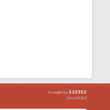
510352
จำนวนผู้เข้าชม
นโยบายเว็บไซต์