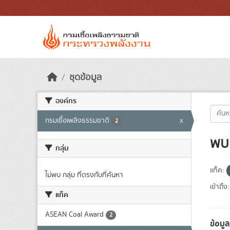
Skip to main content
ชุดข้อมูล
องค์กร
กรมเชื้อเพลิงธรรมชาติ
x
2
พบ 
กลุ่ม
แท็ค:
ไม่พบ กลุ่ม ที่ตรงกับที่ค้นหา
เข้าถึง:
แท็ค
ASEAN Coal Award
2
ข้อมู