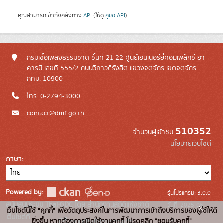
คุณสามารถเข้าถึงคลังทาง
API
(ให้ดู
คู่มือ API
).
กรมเชื้อเพลิงธรรมชาติ ชั้นที่ 21-22 ศูนย์เอนเนอร์ยี่คอมเพล็กซ์ อา
คารบี เลขที่ 555/2 ถนนวิภาวดีรังสิต แขวงจตุจักร เขตจตุจักร
กทม. 10900
โทร. 0-2794-3000
contact@dmf.go.th
510352
จำนวนผู้เข้าชม
นโยบายเว็บไซต์
ภาษา
Powered by:
รุ่นโปรแกรม: 3.0.0
สนับสนุนระบบ Thai-GDC โดย สำนักงานสถิติแห่งชาติ
วันที่: 2025-06-
x
เว็บไซต์นี้ใช้ "คุกกี้" เพื่อวัตถุประสงค์ในการพัฒนาการเข้าถึงบริการของผู้ใช้ให้ดี
เว็บไซต์ที่
10
ยิ่งขึ้น หากต้องการเปิดใช้งานคุกกี้ โปรดคลิก "ยอมรับคุกกี้"
ระบบบัญชีข้อมูลภาครัฐ