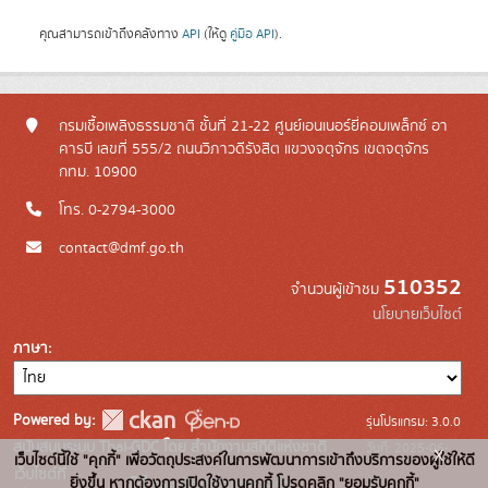
คุณสามารถเข้าถึงคลังทาง
API
(ให้ดู
คู่มือ API
).
กรมเชื้อเพลิงธรรมชาติ ชั้นที่ 21-22 ศูนย์เอนเนอร์ยี่คอมเพล็กซ์ อา
คารบี เลขที่ 555/2 ถนนวิภาวดีรังสิต แขวงจตุจักร เขตจตุจักร
กทม. 10900
โทร. 0-2794-3000
contact@dmf.go.th
510352
จำนวนผู้เข้าชม
นโยบายเว็บไซต์
ภาษา
Powered by:
รุ่นโปรแกรม: 3.0.0
สนับสนุนระบบ Thai-GDC โดย สำนักงานสถิติแห่งชาติ
วันที่: 2025-06-
x
เว็บไซต์นี้ใช้ "คุกกี้" เพื่อวัตถุประสงค์ในการพัฒนาการเข้าถึงบริการของผู้ใช้ให้ดี
เว็บไซต์ที่
10
ยิ่งขึ้น หากต้องการเปิดใช้งานคุกกี้ โปรดคลิก "ยอมรับคุกกี้"
ระบบบัญชีข้อมูลภาครัฐ