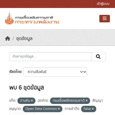
Skip to main content
เข้าสู่ระบบ
ชุดข้อมูล
เรียงโดย
พบ 6 ชุดข้อมูล
แท็ค:
ถ่านหิน
องค์กร:
กรมเชื้อเพลิงธรรมชาติ
สัญญา
อนุญาต:
Open Data Common
การเข้าถึง:
false