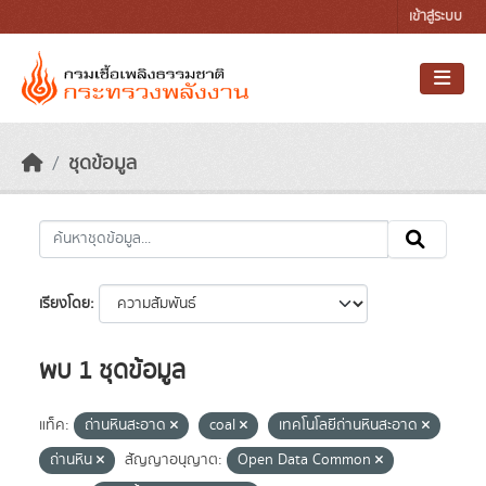
Skip to main content
เข้าสู่ระบบ
ชุดข้อมูล
เรียงโดย
พบ 1 ชุดข้อมูล
แท็ค:
ถ่านหินสะอาด
coal
เทคโนโลยีถ่านหินสะอาด
ถ่านหิน
สัญญาอนุญาต:
Open Data Common