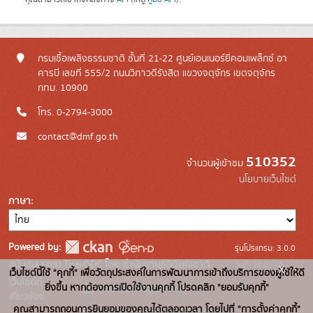
กรมเชื้อเพลิงธรรมชาติ ชั้นที่ 21-22 ศูนย์เอนเนอร์ยี่คอมเพล็กซ์ อา
คารบี เลขที่ 555/2 ถนนวิภาวดีรังสิต แขวงจตุจักร เขตจตุจักร
กทม. 10900
โทร. 0-2794-3000
contact@dmf.go.th
510352
จำนวนผู้เข้าชม
นโยบายเว็บไซต์
ภาษา
Powered by:
รุ่นโปรแกรม: 3.0.0
สนับสนุนระบบ Thai-GDC โดย สำนักงานสถิติแห่งชาติ
วันที่: 2025-06-
x
เว็บไซต์นี้ใช้ "คุกกี้" เพื่อวัตถุประสงค์ในการพัฒนาการเข้าถึงบริการของผู้ใช้ให้ดี
เว็บไซต์ที่
10
ยิ่งขึ้น หากต้องการเปิดใช้งานคุกกี้ โปรดคลิก "ยอมรับคุกกี้"
ระบบบัญชีข้อมูลภาครัฐ
เกี่ยวข้อง:
คุณสามารถถอนการยินยอมของคุณได้ตลอดเวลา โดยไปที่ "การตั้งค่าคุกกี้"
บริการนามานุกรมบัญชีข้อมูลภาค