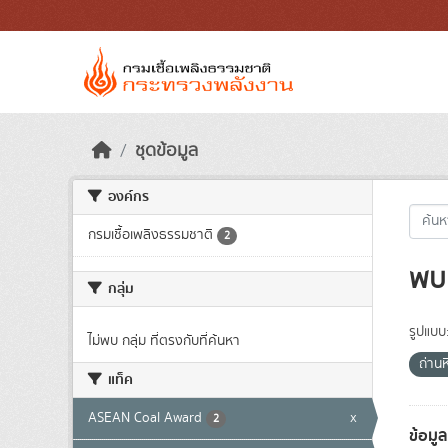
Skip to main content
ชุดข้อมูล
องค์กร
กรมเชื้อเพลิงธรรมชาติ
2
พบ 
กลุ่ม
รูปแบบ
ไม่พบ กลุ่ม ที่ตรงกับที่ค้นหา
ถ่าน
แท็ค
ASEAN Coal Award
x
2
ข้อมู