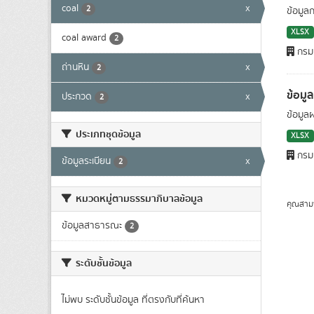
coal
x
2
ข้อมูล
XLSX
coal award
2
กรมเ
ถ่านหิน
x
2
ข้อมู
ประกวด
x
2
ข้อมูล
ประเภทชุดข้อมูล
XLSX
กรมเ
ข้อมูลระเบียน
x
2
หมวดหมู่ตามธรรมาภิบาลข้อมูล
คุณสาม
ข้อมูลสาธารณะ
2
ระดับชั้นข้อมูล
ไม่พบ ระดับชั้นข้อมูล ที่ตรงกับที่ค้นหา