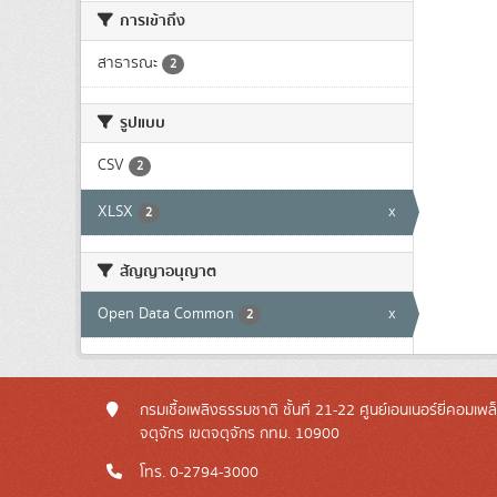
การเข้าถึง
สาธารณะ
2
รูปแบบ
CSV
2
XLSX
x
2
สัญญาอนุญาต
Open Data Common
x
2
กรมเชื้อเพลิงธรรมชาติ ชั้นที่ 21-22 ศูนย์เอนเนอร์ยี่คอมเพ
จตุจักร เขตจตุจักร กทม. 10900
โทร. 0-2794-3000