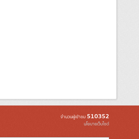
510352
จำนวนผู้เข้าชม
นโยบายเว็บไซต์