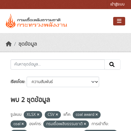
Skip to main content
เข้าสู่ระบบ
ชุดข้อมูล
เรียงโดย
พบ 2 ชุดข้อมูล
รูปแบบ:
XLSX
CSV
แท็ค:
coal award
coal
องค์กร:
กรมเชื้อเพลิงธรรมชาติ
การเข้าถึง: