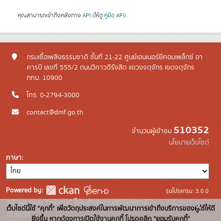
คุณสามารถเข้าถึงคลังทาง
API
(ให้ดู
คู่มือ API
).
กรมเชื้อเพลิงธรรมชาติ ชั้นที่ 21-22 ศูนย์เอนเนอร์ยี่คอมเพล็กซ์ อา
คารบี เลขที่ 555/2 ถนนวิภาวดีรังสิต แขวงจตุจักร เขตจตุจักร
กทม. 10900
โทร. 0-2794-3000
contact@dmf.go.th
510352
จำนวนผู้เข้าชม
นโยบายเว็บไซต์
ภาษา
Powered by:
รุ่นโปรแกรม: 3.0.0
สนับสนุนระบบ Thai-GDC โดย สำนักงานสถิติแห่งชาติ
วันที่: 2025-06-
x
เว็บไซต์นี้ใช้ "คุกกี้" เพื่อวัตถุประสงค์ในการพัฒนาการเข้าถึงบริการของผู้ใช้ให้ดี
เว็บไซต์ที่
10
ยิ่งขึ้น หากต้องการเปิดใช้งานคุกกี้ โปรดคลิก "ยอมรับคุกกี้"
ระบบบัญชีข้อมูลภาครัฐ