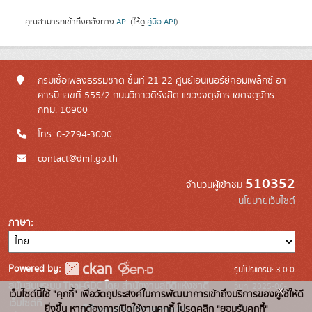
คุณสามารถเข้าถึงคลังทาง
API
(ให้ดู
คู่มือ API
).
กรมเชื้อเพลิงธรรมชาติ ชั้นที่ 21-22 ศูนย์เอนเนอร์ยี่คอมเพล็กซ์ อา
คารบี เลขที่ 555/2 ถนนวิภาวดีรังสิต แขวงจตุจักร เขตจตุจักร
กทม. 10900
โทร. 0-2794-3000
contact@dmf.go.th
510352
จำนวนผู้เข้าชม
นโยบายเว็บไซต์
ภาษา
Powered by:
รุ่นโปรแกรม: 3.0.0
สนับสนุนระบบ Thai-GDC โดย สำนักงานสถิติแห่งชาติ
วันที่: 2025-06-
x
เว็บไซต์นี้ใช้ "คุกกี้" เพื่อวัตถุประสงค์ในการพัฒนาการเข้าถึงบริการของผู้ใช้ให้ดี
เว็บไซต์ที่
10
ยิ่งขึ้น หากต้องการเปิดใช้งานคุกกี้ โปรดคลิก "ยอมรับคุกกี้"
ระบบบัญชีข้อมูลภาครัฐ