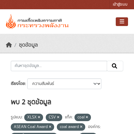
Skip to main content
เข้าสู่ระบบ
ชุดข้อมูล
เรียงโดย
พบ 2 ชุดข้อมูล
รูปแบบ:
XLSX
CSV
แท็ค:
coal
ASEAN Coal Award
coal award
องค์กร: