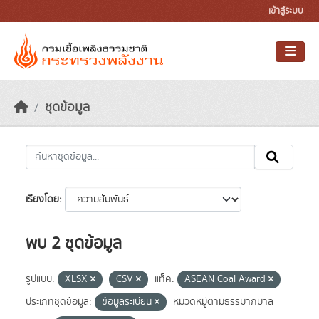
Skip to main content
เข้าสู่ระบบ
ชุดข้อมูล
เรียงโดย
พบ 2 ชุดข้อมูล
รูปแบบ:
XLSX
CSV
แท็ค:
ASEAN Coal Award
ประเภทชุดข้อมูล:
ข้อมูลระเบียน
หมวดหมู่ตามธรรมาภิบาล