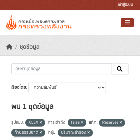
Skip to main content
เข้าสู่ระบบ
ชุดข้อมูล
เรียงโดย
พบ 1 ชุดข้อมูล
รูปแบบ:
XLSX
การเข้าถึง:
false
แท็ค:
Reserves
ก๊าซธรรมชาติ
กลุ่ม:
ปริมาณสำรอง