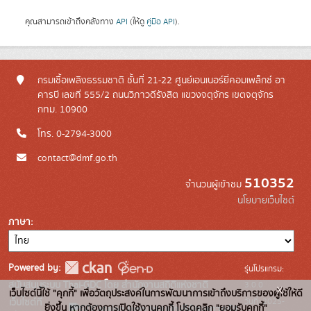
คุณสามารถเข้าถึงคลังทาง
API
(ให้ดู
คู่มือ API
).
กรมเชื้อเพลิงธรรมชาติ ชั้นที่ 21-22 ศูนย์เอนเนอร์ยี่คอมเพล็กซ์ อา
คารบี เลขที่ 555/2 ถนนวิภาวดีรังสิต แขวงจตุจักร เขตจตุจักร
กทม. 10900
โทร. 0-2794-3000
contact@dmf.go.th
510352
จำนวนผู้เข้าชม
นโยบายเว็บไซต์
ภาษา
Powered by:
รุ่นโปรแกรม:
3.0.0
สนับสนุนระบบ Thai-GDC โดย สำนักงานสถิติแห่งชาติ
x
เว็บไซต์นี้ใช้ "คุกกี้" เพื่อวัตถุประสงค์ในการพัฒนาการเข้าถึงบริการของผู้ใช้ให้ดี
วันที่: 2025-
เว็บไซต์ที่
ยิ่งขึ้น หากต้องการเปิดใช้งานคุกกี้ โปรดคลิก "ยอมรับคุกกี้"
ระบบบัญชีข้อมูลภาครัฐ