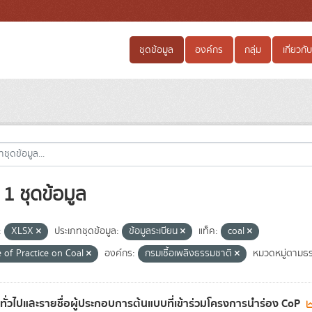
ชุดข้อมูล
องค์กร
กลุ่ม
เกี่ยวกับ
1 ชุดข้อมูล
:
XLSX
ประเภทชุดข้อมูล:
ข้อมูลระเบียน
แท็ค:
coal
 of Practice on Coal
องค์กร:
กรมเชื้อเพลิงธรรมชาติ
หมวดหมู่ตามธร
ลทั่วไปและรายชื่อผู้ประกอบการต้นแบบที่เข้าร่วมโครงการนำร่อง CoP