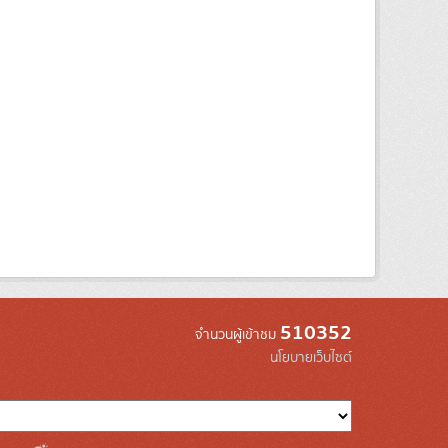
510352
จำนวนผู้เข้าชม
นโยบายเว็บไซต์