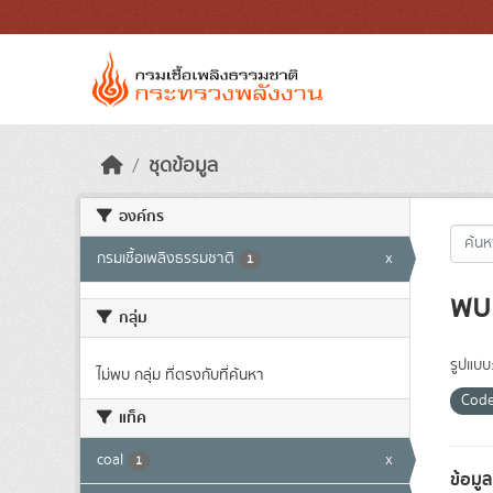
Skip to main content
ชุดข้อมูล
องค์กร
กรมเชื้อเพลิงธรรมชาติ
x
1
พบ 
กลุ่ม
รูปแบบ
ไม่พบ กลุ่ม ที่ตรงกับที่ค้นหา
Code
แท็ค
coal
x
1
ข้อมู