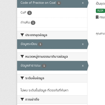
Code of Practice on Coal
x
1
เป็นชุ
XLSX
CoP
1
กรมเ
ถ่านหิน
1
คุณสาม
ประเภทชุดข้อมูล
ข้อมูลระเบียน
x
1
หมวดหมู่ตามธรรมาภิบาลข้อมูล
ข้อมูลสาธารณะ
x
1
ระดับชั้นข้อมูล
ไม่พบ ระดับชั้นข้อมูล ที่ตรงกับที่ค้นหา
การเข้าถึง