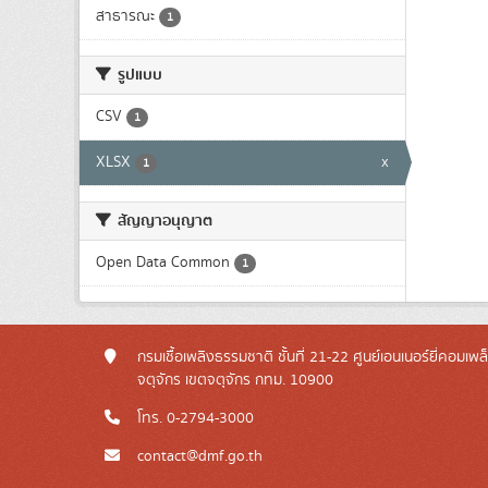
สาธารณะ
1
รูปแบบ
CSV
1
XLSX
x
1
สัญญาอนุญาต
Open Data Common
1
กรมเชื้อเพลิงธรรมชาติ ชั้นที่ 21-22 ศูนย์เอนเนอร์ยี่คอมเพ
จตุจักร เขตจตุจักร กทม. 10900
โทร. 0-2794-3000
contact@dmf.go.th