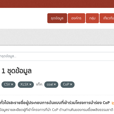
ชุดข้อมูล
องค์กร
กลุ่ม
เกี่ยวกับ
1 ชุดข้อมูล
:
CSV
XLSX
แท็ค:
coal
CoP
ลทั่วไปและรายชื่อผู้ประกอบการต้นแบบที่เข้าร่วมโครงการนำร่อง CoP
ดข้อมูลรายละเอียดผู้ที่เข้าโครงการที่นำ CoP ด้านถ่านหินของกรมเชื้อเพลิงธรรมช