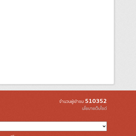
510352
จำนวนผู้เข้าชม
นโยบายเว็บไซต์