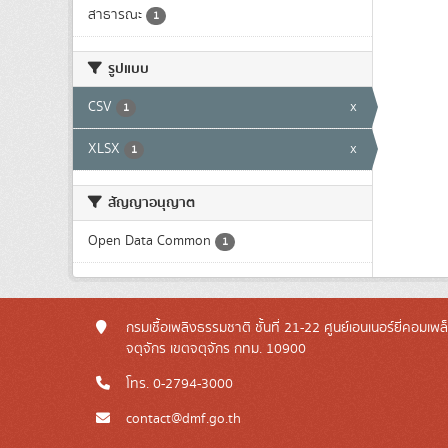
สาธารณะ
1
รูปแบบ
CSV
x
1
XLSX
x
1
สัญญาอนุญาต
Open Data Common
1
กรมเชื้อเพลิงธรรมชาติ ชั้นที่ 21-22 ศูนย์เอนเนอร์ยี่คอมเพ
จตุจักร เขตจตุจักร กทม. 10900
โทร. 0-2794-3000
contact@dmf.go.th