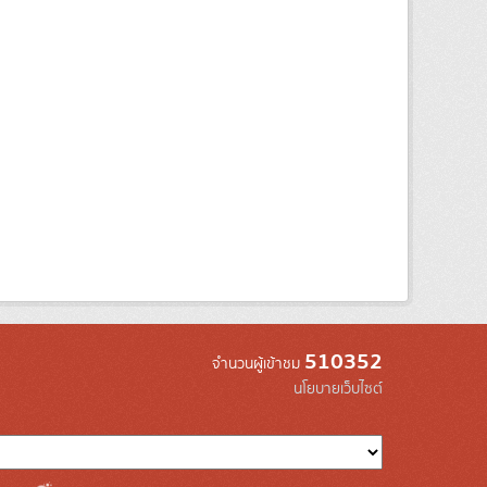
510352
จำนวนผู้เข้าชม
นโยบายเว็บไซต์