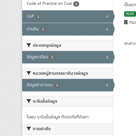
Code of Practice on Coal
1
เป็นชุ
XLSX
CoP
x
1
กรมเ
ถ่านหิน
x
1
คุณสาม
ประเภทชุดข้อมูล
ข้อมูลระเบียน
x
1
หมวดหมู่ตามธรรมาภิบาลข้อมูล
ข้อมูลสาธารณะ
x
1
ระดับชั้นข้อมูล
ไม่พบ ระดับชั้นข้อมูล ที่ตรงกับที่ค้นหา
การเข้าถึง