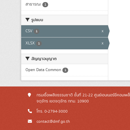
สาธารณะ
1
รูปแบบ
CSV
x
1
XLSX
x
1
สัญญาอนุญาต
Open Data Common
1
กรมเชื้อเพลิงธรรมชาติ ชั้นที่ 21-22 ศูนย์เอนเนอร์ยี่คอมเพ
จตุจักร เขตจตุจักร กทม. 10900
โทร. 0-2794-3000
contact@dmf.go.th