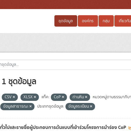
ชุดข้อมูล
องค์กร
กลุ่ม
เกี่ยวกับ
1 ชุดข้อมูล
:
CSV
XLSX
แท็ค:
CoP
ถ่านหิน
หมวดหมู่ตามธรรมาภิบ
ข้อมูลสาธารณะ
ประเภทชุดข้อมูล:
ข้อมูลระเบียน
ลทั่วไปและรายชื่อผู้ประกอบการต้นแบบที่เข้าร่วมโครงการนำร่อง CoP