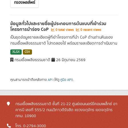
กรองผลลัพธ์
ข้อมูลทั่วไปและรายชื่อผู้ประกอบการต้นแบบที่เข้าร่วม
โครงการนำร่อง CoP
0 total views
0 recent views
เป็นชุดข้อมูลรายละเอียดผู้ที่เข้าโครงการที่นำ CoP ด้านถ่านหินของ
กรมเชื้อเพลิงธรรมชาติ ไปทดลองใช้ พร้อมรายละเอียดการดำเนินงาน
XLSX
CSV
กรมเชื้อเพลิงธรรมชาติ
26 มิถุนายน 2569
คุณสามารถเข้าถึงคลังทาง
API
(ให้ดู
คู่มือ API
).
กรมเชื้อเพลิงธรรมชาติ ชั้นที่ 21-22 ศูนย์เอนเนอร์ยี่คอมเพล็กซ์ อา
คารบี เลขที่ 555/2 ถนนวิภาวดีรังสิต แขวงจตุจักร เขตจตุจักร
กทม. 10900
โทร. 0-2794-3000