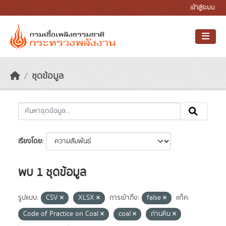
Skip to main content
เข้าสู่ระบบ
ชุดข้อมูล
เรียงโดย
พบ 1 ชุดข้อมูล
รูปแบบ:
CSV
XLSX
การเข้าถึง:
false
แท็ค:
Code of Practice on Coal
coal
ถ่านหิน