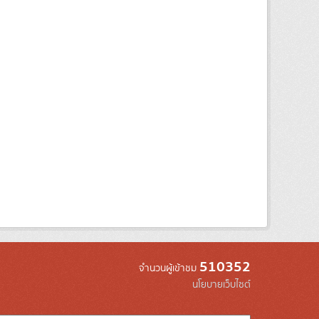
510352
จำนวนผู้เข้าชม
นโยบายเว็บไซต์