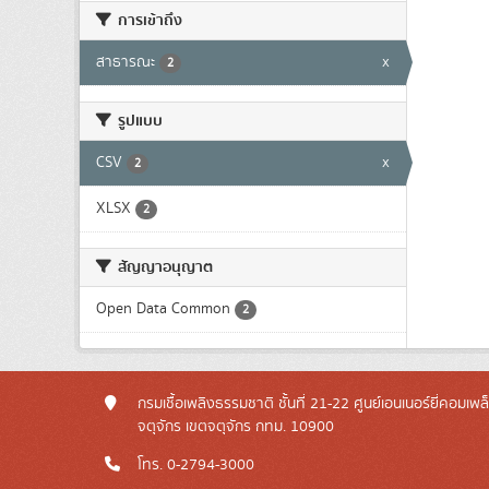
การเข้าถึง
สาธารณะ
x
2
รูปแบบ
CSV
x
2
XLSX
2
สัญญาอนุญาต
Open Data Common
2
กรมเชื้อเพลิงธรรมชาติ ชั้นที่ 21-22 ศูนย์เอนเนอร์ยี่คอมเพ
จตุจักร เขตจตุจักร กทม. 10900
โทร. 0-2794-3000