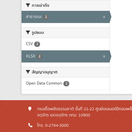
การเข้าถึง
สาธารณะ
x
2
รูปแบบ
CSV
2
XLSX
x
2
สัญญาอนุญาต
Open Data Common
2
กรมเชื้อเพลิงธรรมชาติ ชั้นที่ 21-22 ศูนย์เอนเนอร์ยี่คอมเพ
จตุจักร เขตจตุจักร กทม. 10900
โทร. 0-2794-3000