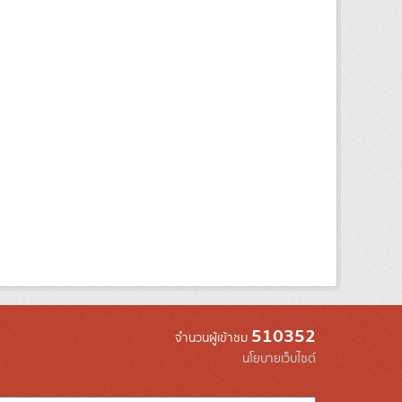
510352
จำนวนผู้เข้าชม
นโยบายเว็บไซต์