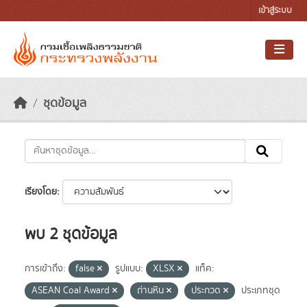
Skip to main content
เข้าสู่ระบบ
ชุดข้อมูล
เรียงโดย
พบ 2 ชุดข้อมูล
การเข้าถึง:
false
รูปแบบ:
XLSX
แท็ค:
ASEAN Coal Award
ถ่านหิน
ประกวด
ประเภทชุด