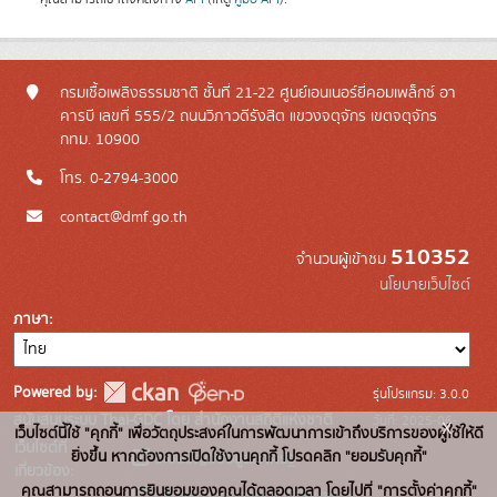
กรมเชื้อเพลิงธรรมชาติ ชั้นที่ 21-22 ศูนย์เอนเนอร์ยี่คอมเพล็กซ์ อา
คารบี เลขที่ 555/2 ถนนวิภาวดีรังสิต แขวงจตุจักร เขตจตุจักร
กทม. 10900
โทร. 0-2794-3000
contact@dmf.go.th
510352
จำนวนผู้เข้าชม
นโยบายเว็บไซต์
ภาษา
Powered by:
รุ่นโปรแกรม: 3.0.0
สนับสนุนระบบ Thai-GDC โดย สำนักงานสถิติแห่งชาติ
วันที่: 2025-06-
x
เว็บไซต์นี้ใช้ "คุกกี้" เพื่อวัตถุประสงค์ในการพัฒนาการเข้าถึงบริการของผู้ใช้ให้ดี
เว็บไซต์ที่
10
ยิ่งขึ้น หากต้องการเปิดใช้งานคุกกี้ โปรดคลิก "ยอมรับคุกกี้"
ระบบบัญชีข้อมูลภาครัฐ
เกี่ยวข้อง:
คุณสามารถถอนการยินยอมของคุณได้ตลอดเวลา โดยไปที่ "การตั้งค่าคุกกี้"
บริการนามานุกรมบัญชีข้อมูลภาค