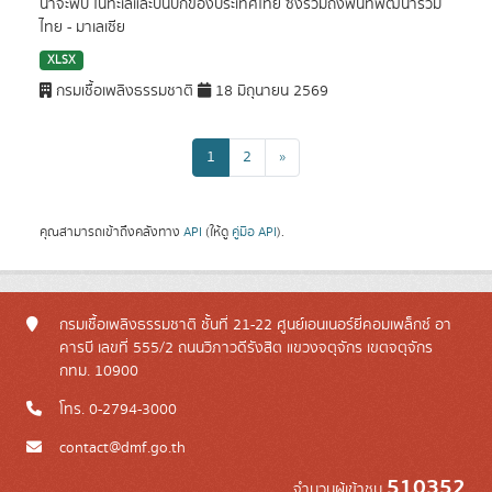
น่าจะพบ ในทะเลและบนบกของประเทศไทย ซึ่งรวมถึงพื้นที่พัฒนาร่วม
ไทย - มาเลเซีย
XLSX
กรมเชื้อเพลิงธรรมชาติ
18 มิถุนายน 2569
1
2
»
คุณสามารถเข้าถึงคลังทาง
API
(ให้ดู
คู่มือ API
).
กรมเชื้อเพลิงธรรมชาติ ชั้นที่ 21-22 ศูนย์เอนเนอร์ยี่คอมเพล็กซ์ อา
คารบี เลขที่ 555/2 ถนนวิภาวดีรังสิต แขวงจตุจักร เขตจตุจักร
กทม. 10900
โทร. 0-2794-3000
contact@dmf.go.th
510352
จำนวนผู้เข้าชม