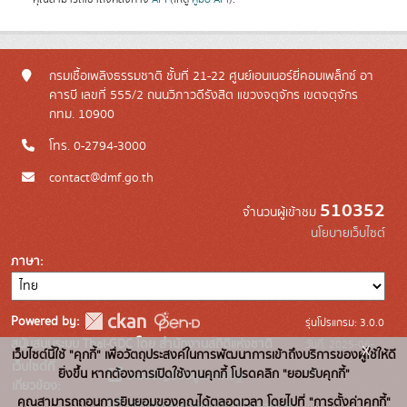
กรมเชื้อเพลิงธรรมชาติ ชั้นที่ 21-22 ศูนย์เอนเนอร์ยี่คอมเพล็กซ์ อา
คารบี เลขที่ 555/2 ถนนวิภาวดีรังสิต แขวงจตุจักร เขตจตุจักร
กทม. 10900
โทร. 0-2794-3000
contact@dmf.go.th
510352
จำนวนผู้เข้าชม
นโยบายเว็บไซต์
ภาษา
Powered by:
รุ่นโปรแกรม: 3.0.0
สนับสนุนระบบ Thai-GDC โดย สำนักงานสถิติแห่งชาติ
วันที่: 2025-06-
x
เว็บไซต์นี้ใช้ "คุกกี้" เพื่อวัตถุประสงค์ในการพัฒนาการเข้าถึงบริการของผู้ใช้ให้ดี
เว็บไซต์ที่
10
ยิ่งขึ้น หากต้องการเปิดใช้งานคุกกี้ โปรดคลิก "ยอมรับคุกกี้"
ระบบบัญชีข้อมูลภาครัฐ
เกี่ยวข้อง:
คุณสามารถถอนการยินยอมของคุณได้ตลอดเวลา โดยไปที่ "การตั้งค่าคุกกี้"
บริการนามานุกรมบัญชีข้อมูลภาค