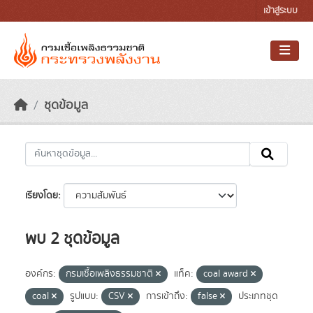
Skip to main content
เข้าสู่ระบบ
ชุดข้อมูล
เรียงโดย
พบ 2 ชุดข้อมูล
องค์กร:
กรมเชื้อเพลิงธรรมชาติ
แท็ค:
coal award
coal
รูปแบบ:
CSV
การเข้าถึง:
false
ประเภทชุด