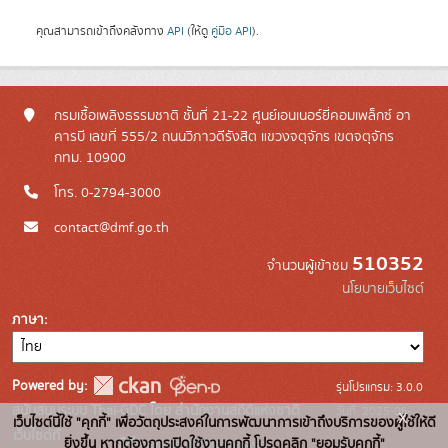
คุณสามารถเข้าถึงคลังทาง
API
(ให้ดู
คู่มือ API
).
กรมเชื้อเพลิงธรรมชาติ ชั้นที่ 21-22 ศูนย์เอนเนอร์ยี่คอมเพล็กซ์ อา
คารบี เลขที่ 555/2 ถนนวิภาวดีรังสิต แขวงจตุจักร เขตจตุจักร
กทม. 10900
โทร. 0-2794-3000
contact@dmf.go.th
510352
จำนวนผู้เข้าชม
นโยบายเว็บไซต์
ภาษา
Powered by:
รุ่นโปรแกรม: 3.0.0
สนับสนุนระบบ Thai-GDC โดย สำนักงานสถิติแห่งชาติ
วันที่: 2025-06-
x
เว็บไซต์นี้ใช้ "คุกกี้" เพื่อวัตถุประสงค์ในการพัฒนาการเข้าถึงบริการของผู้ใช้ให้ดี
เว็บไซต์ที่
10
ยิ่งขึ้น หากต้องการเปิดใช้งานคุกกี้ โปรดคลิก "ยอมรับคุกกี้"
ระบบบัญชีข้อมูลภาครัฐ