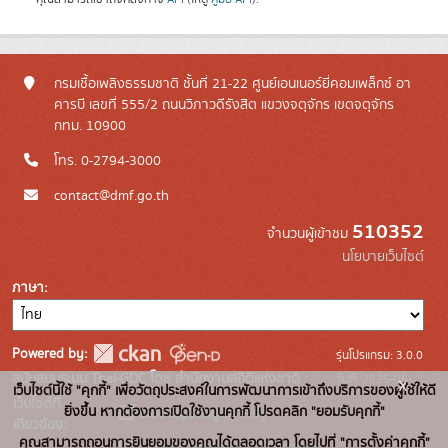
กรมเชื้อเพลิงธรรมชาติ ชั้นที่ 21-22 ศูนย์เอนเนอร์ยี่คอมเพล็กซ์ อา
คารบี เลขที่ 555/2 ถนนวิภาวดีรังสิต แขวงจตุจักร เขตจตุจักร
กทม. 10900
โทร. 0-2794-3000
contact@dmf.go.th
510352
จำนวนผู้เข้าชม
นโยบายเว็บไซต์
ภาษา
Powered by:
รุ่นโปรแกรม: 3.0.0
สนับสนุนระบบ Thai-GDC โดย สำนักงานสถิติแห่งชาติ
วันที่: 2025-06-
x
เว็บไซต์นี้ใช้ "คุกกี้" เพื่อวัตถุประสงค์ในการพัฒนาการเข้าถึงบริการของผู้ใช้ให้ดี
เว็บไซต์ที่
10
ยิ่งขึ้น หากต้องการเปิดใช้งานคุกกี้ โปรดคลิก "ยอมรับคุกกี้"
ระบบบัญชีข้อมูลภาครัฐ
เกี่ยวข้อง:
คุณสามารถถอนการยินยอมของคุณได้ตลอดเวลา โดยไปที่ "การตั้งค่าคุกกี้"
บริการนามานุกรมบัญชีข้อมูลภาค