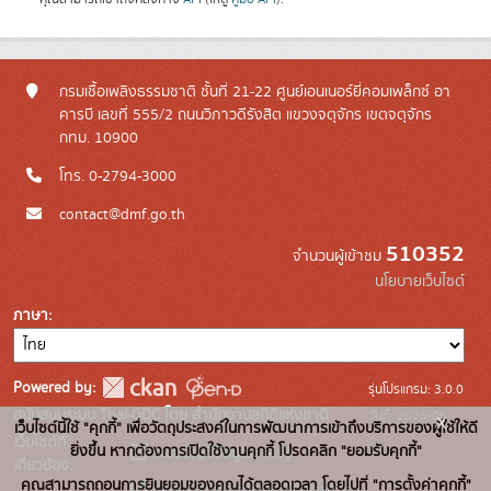
กรมเชื้อเพลิงธรรมชาติ ชั้นที่ 21-22 ศูนย์เอนเนอร์ยี่คอมเพล็กซ์ อา
คารบี เลขที่ 555/2 ถนนวิภาวดีรังสิต แขวงจตุจักร เขตจตุจักร
กทม. 10900
โทร. 0-2794-3000
contact@dmf.go.th
510352
จำนวนผู้เข้าชม
นโยบายเว็บไซต์
ภาษา
Powered by:
รุ่นโปรแกรม: 3.0.0
สนับสนุนระบบ Thai-GDC โดย สำนักงานสถิติแห่งชาติ
วันที่: 2025-06-
x
เว็บไซต์นี้ใช้ "คุกกี้" เพื่อวัตถุประสงค์ในการพัฒนาการเข้าถึงบริการของผู้ใช้ให้ดี
เว็บไซต์ที่
10
ยิ่งขึ้น หากต้องการเปิดใช้งานคุกกี้ โปรดคลิก "ยอมรับคุกกี้"
ระบบบัญชีข้อมูลภาครัฐ
เกี่ยวข้อง:
คุณสามารถถอนการยินยอมของคุณได้ตลอดเวลา โดยไปที่ "การตั้งค่าคุกกี้"
บริการนามานุกรมบัญชีข้อมูลภาค